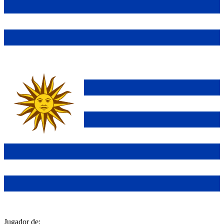
Jugador de: