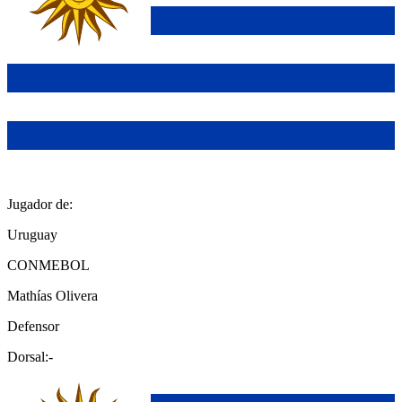
Jugador de:
Uruguay
CONMEBOL
Mathí­as Olivera
Defensor
Dorsal:
-