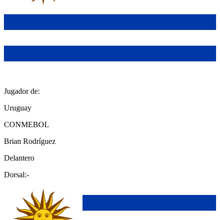
Jugador de:
Uruguay
CONMEBOL
Brian Rodríguez
Delantero
Dorsal:
-