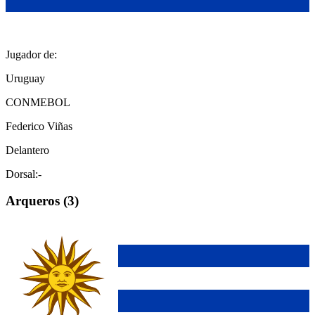
Jugador de:
Uruguay
CONMEBOL
Federico Viñas
Delantero
Dorsal:
-
Arquero
s (
3
)