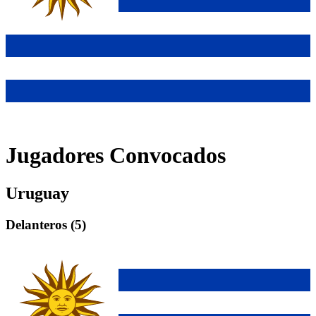
Jugadores Convocados
Uruguay
Delantero
s (
5
)