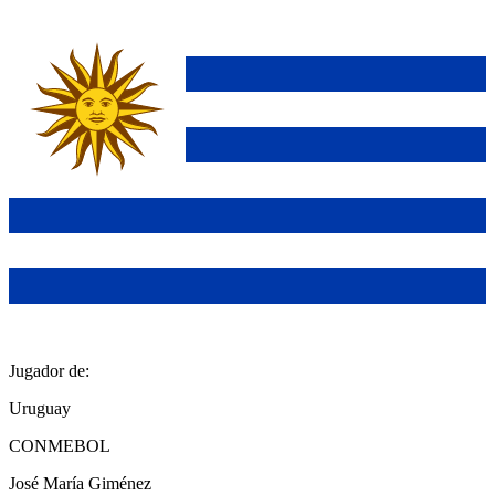
Jugador de:
Uruguay
CONMEBOL
José María Giménez