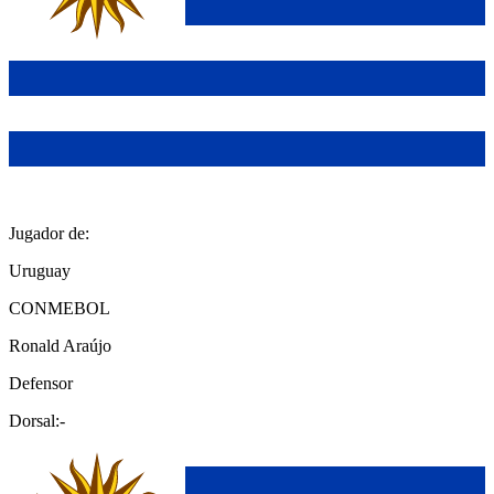
Jugador de:
Uruguay
CONMEBOL
Ronald Araújo
Defensor
Dorsal:
-