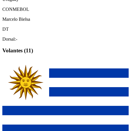
CONMEBOL
Marcelo Bielsa
DT
Dorsal:
-
Volante
s (
11
)