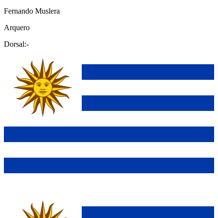
Fernando Muslera
Arquero
Dorsal:
-