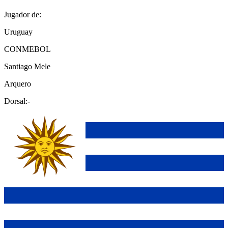
Jugador de:
Uruguay
CONMEBOL
Santiago Mele
Arquero
Dorsal:
-