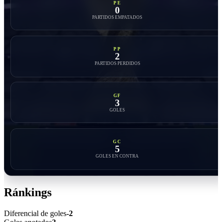
PE
0
PARTIDOS EMPATADOS
PP
2
PARTIDOS PERDIDOS
GF
3
GOLES
GC
5
GOLES EN CONTRA
Ránkings
Diferencial de goles
-2