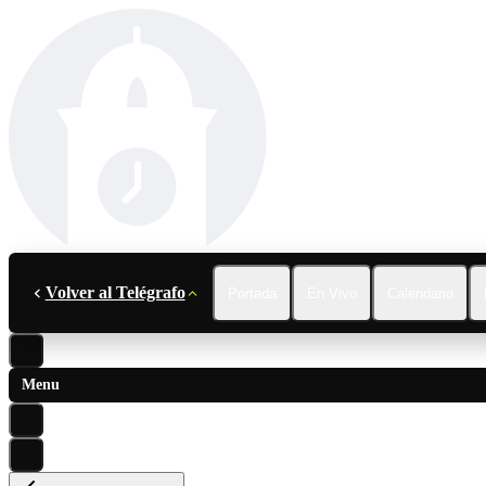
Volver al Telégrafo
Portada
En Vivo
Calendario
Menu