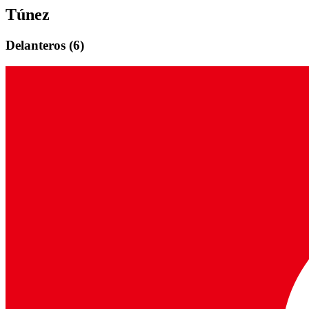
Túnez
Delantero
s (
6
)