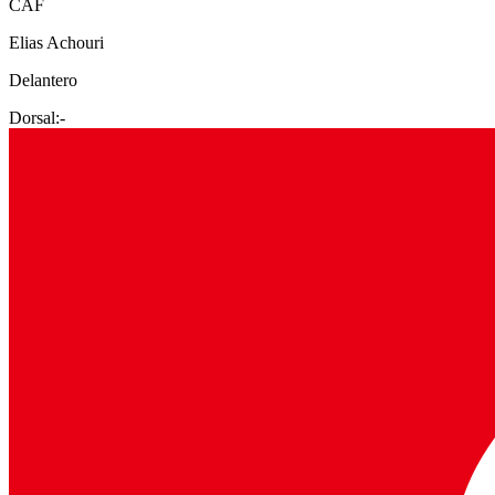
CAF
Elias Achouri
Delantero
Dorsal:
-