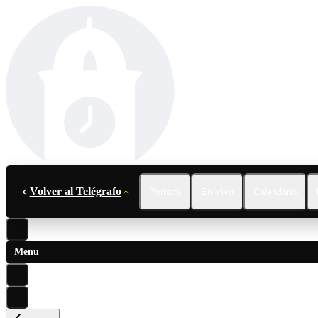
Volver al Telégrafo
Portada
En Vivo
Calendario
Menu