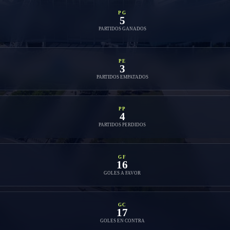
PG
5
PARTIDOS GANADOS
PE
3
PARTIDOS EMPATADOS
PP
4
PARTIDOS PERDIDOS
GF
16
GOLES A FAVOR
GC
17
GOLES EN CONTRA