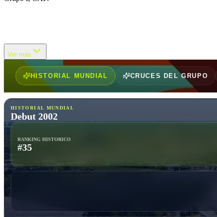
La mejor participación de Senegal en los Mundiales de selecciones ab
los cuartos de final. TOP Goleadores Mexicanos -
Ver más
HISTORIAL MUNDIAL
CRUCES DEL GRUPO
HISTORIAL MUNDIAL
Debut 2002
RANKING HISTORICO
#35