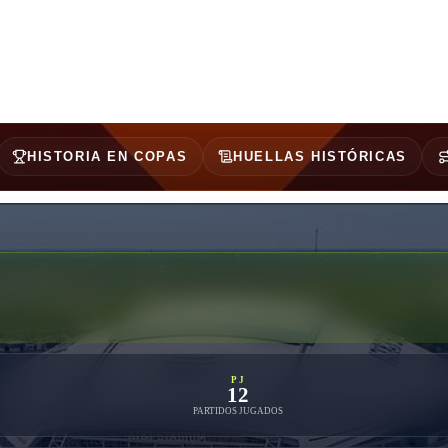
solutas se dio en su estreno en Corea/Japón 2002, cuando venció 1-0 a
HISTORIA EN COPAS
HUELLAS HISTÓRICAS
PJ
12
PARTIDOS JUGADOS