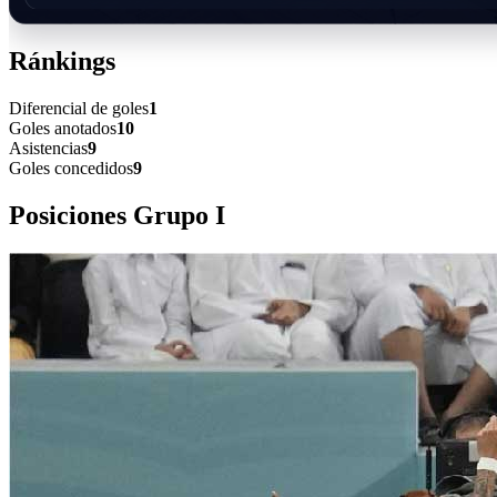
Ránkings
Diferencial de goles
1
Goles anotados
10
Asistencias
9
Goles concedidos
9
Posiciones Grupo
I