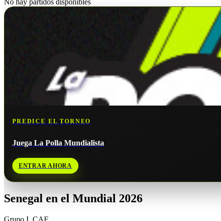
No hay partidos disponibles
PREDICE EL TORNEO
Juega La Polla Mundialista
ENTRAR AHORA
Senegal
en el Mundial 2026
Grupo
I
,
CAF
.