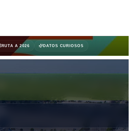
l campeón defensor Francia en el debut del certamen y luego alcanzó
RUTA A 2026
DATOS CURIOSOS