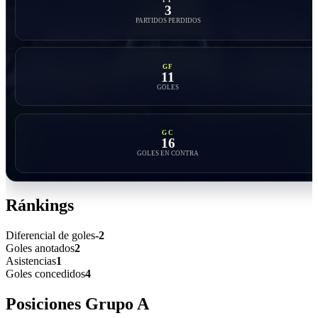
PP
3
PARTIDOS PERDIDOS
GF
11
GOLES
GC
16
GOLES EN CONTRA
Ránkings
Diferencial de goles
-2
Goles anotados
2
Asistencias
1
Goles concedidos
4
Posiciones Grupo
A