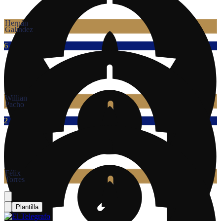
Hernán
Galíndez
6
Willian
Pacho
2
Félix
Torres
Plantilla