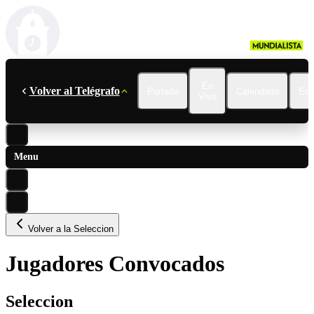
En
Volver al Telégrafo
Portada
Calendario
Ecu
Vivo
Menu
Volver a la Seleccion
Jugadores Convocados
Seleccion