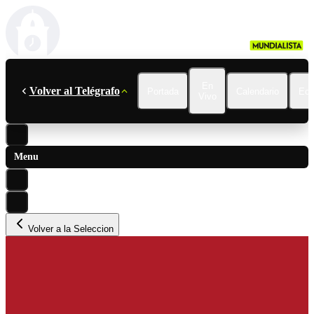
En
Volver al Telégrafo
Portada
Calendario
Ecu
Vivo
Menu
Volver a la Seleccion