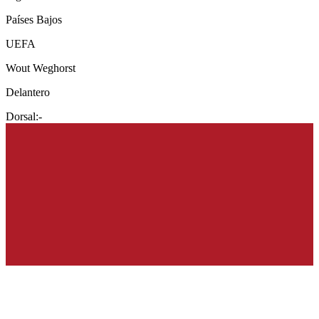
Países Bajos
UEFA
Wout Weghorst
Delantero
Dorsal:
-