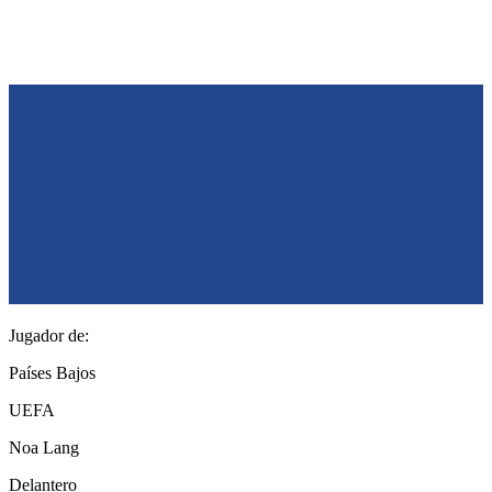
Jugador de:
Países Bajos
UEFA
Noa Lang
Delantero