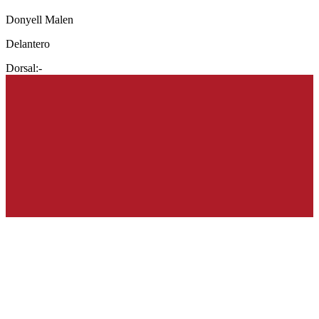
Donyell Malen
Delantero
Dorsal:
-