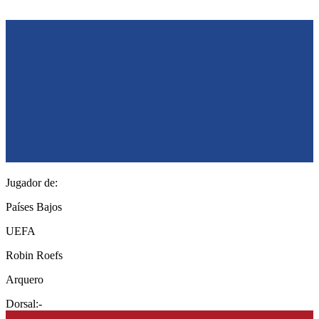
Jugador de:
Países Bajos
UEFA
Robin Roefs
Arquero
Dorsal:
-