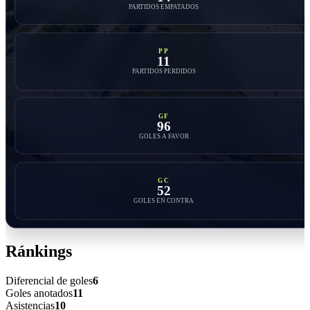
PARTIDOS EMPATADOS
PP
11
PARTIDOS PERDIDOS
GF
96
GOLES A FAVOR
GC
52
GOLES EN CONTRA
Ránkings
Diferencial de goles
6
Goles anotados
11
Asistencias
10