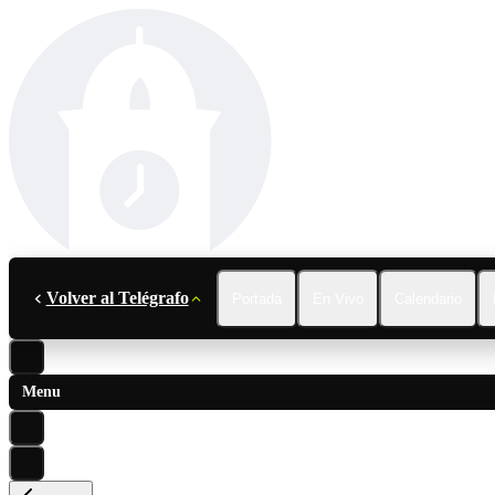
Volver al Telégrafo
Portada
En Vivo
Calendario
Menu