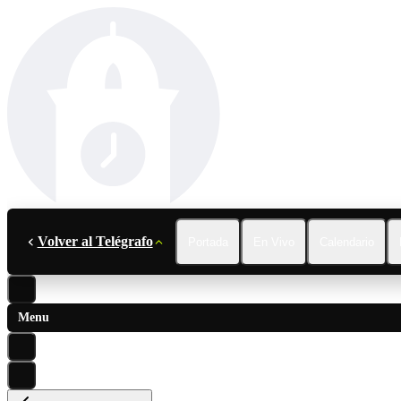
Volver al Telégrafo
Portada
En Vivo
Calendario
Menu