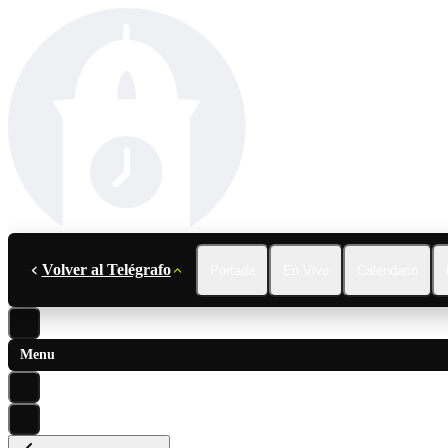
Volver al Telégrafo
Portada
En Vivo
Calendario
Menu