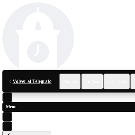
Volver al Telégrafo
Portada
En Vivo
Calendario
Menu