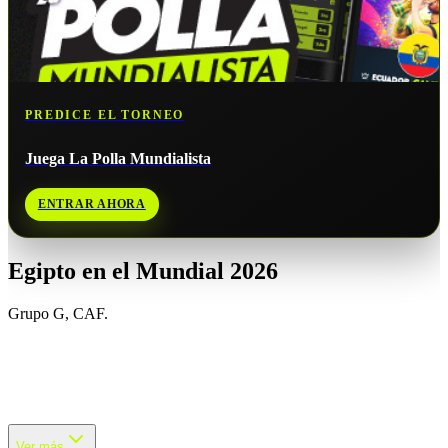
PREDICE EL TORNEO
Juega La Polla Mundialista
ENTRAR AHORA
Egipto
en el Mundial 2026
Grupo
G
,
CAF
.
Egipto regresará a una Copa del Mundo de la FIFA tras su ausencia
en Qatar 2022. El conjunto africano irá en busca de su primera
victoria en la historia del certamen , después de 3 participaciones sin
triunfos. Su debut mundialista fue en Italia 1934 , donde cayó 4-2
Ver más