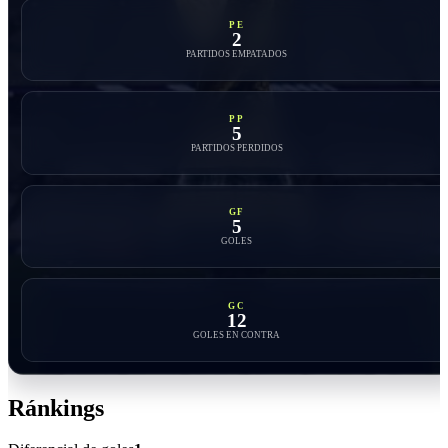
PE
2
PARTIDOS EMPATADOS
PP
5
PARTIDOS PERDIDOS
GF
5
GOLES
GC
12
GOLES EN CONTRA
Ránkings