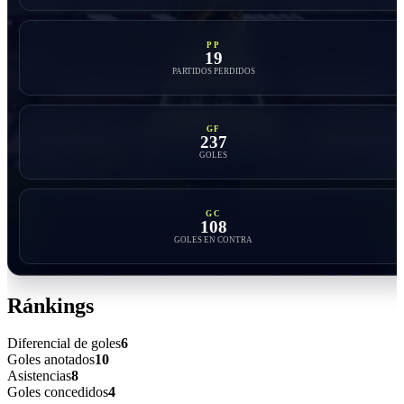
PP
19
PARTIDOS PERDIDOS
GF
237
GOLES
GC
108
GOLES EN CONTRA
Ránkings
Diferencial de goles
6
Goles anotados
10
Asistencias
8
Goles concedidos
4