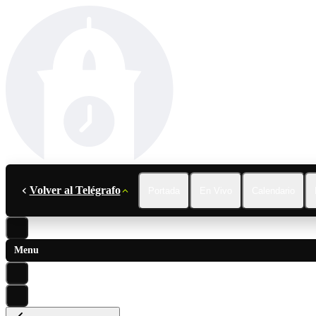
Volver al Telégrafo
Portada
En Vivo
Calendario
Menu