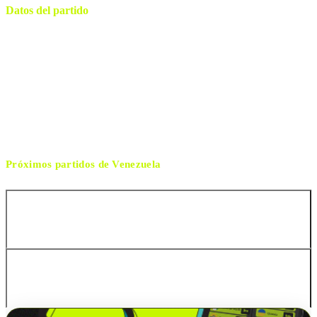
Datos del partido
Inter and Co Stadium
ESTADIO
sábado, 6 de junio de 2026 17:00
HORARIO
Orlando
CIUDAD
Daniel Quintero
ÁRBITRO
Próximos partidos de
Venezuela
Japón
Rep. de Corea