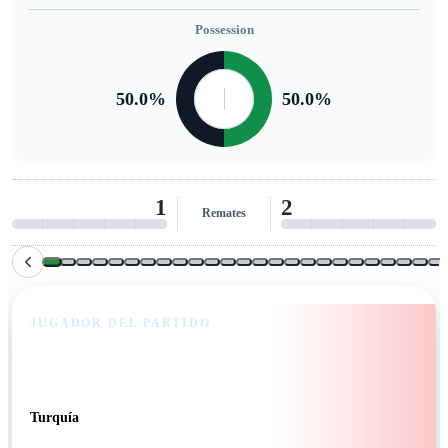
Possession
50.0
%
50.0
%
1
2
Remates
JUGADOR DEL PARTIDO
Yunus Akgün
Turquía