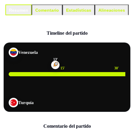
Resumen
Comentario
Estadísticas
Alineaciones
Timeline del partido
Venezuela
13
'
15
'
30
'
Turquía
Comentario del partido