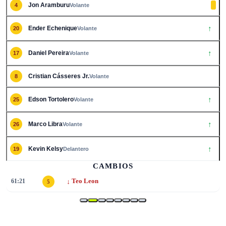
Jon Aramburu
4
Volante
↑
Ender Echenique
20
Volante
↑
Daniel Pereira
17
Volante
Cristian Cásseres Jr.
8
Volante
↑
Edson Tortolero
25
Volante
↑
Marco Libra
26
Volante
↑
Kevin Kelsy
19
Delantero
CAMBIOS
↓
61:21
Teo Leon
5