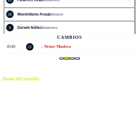
Maximiliano Araujo
20
Volante
Darwin Núñez
9
Delantero
CAMBIOS
↓
45:02
Néstor Muslera
23
Datos del partido
Guadalajara
ESTADIO
viernes, 26 de junio de 2026 19:00
HORARIO
Zapopan
CIUDAD
Ismail Elfath
ÁRBITRO