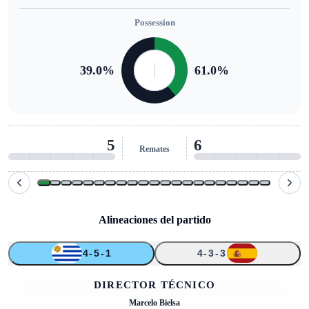
Possession
39.0
%
61.0
%
5
6
Remates
Alineaciones del partido
4-5-1
4-3-3
↑
↑
↑
↑
1
13
6
9
20
18
3
16
21
7
DIRECTOR TÉCNICO
Marcelo Bielsa