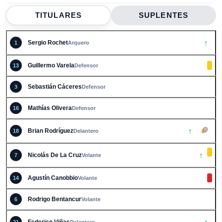
TITULARES
SUPLENTES
↑
Sergio Rochet
1
Arquero
Guillermo Varela
13
Defensor
Sebastián Cáceres
3
Defensor
Mathí­as Olivera
16
Defensor
↑
Brian Rodríguez
18
Delantero
↑
Nicolás De La Cruz
7
Volante
Agustín Canobbio
14
Volante
Rodrigo Bentancur
6
Volante
↑
Federico Viñas
21
Delantero