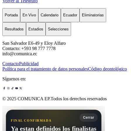
Volver al Telégrafo
Portada
En Vivo
Calendario
Ecuador
Eliminatorias
Resultados
Estadios
Selecciones
San Salvador E6-49 y Eloy Alfaro
Contacto: +593 98 777 7778
info@comunica.ec
Contacto
Publicidad
Política para el tratamiento de datos personales
Código deontológico
Síguenos en:
© 2025 COMUNICA EP.Todos los derechos reservados
Cerrar
FINAL CONFIRMADA
Ya estan definidos los finalistas