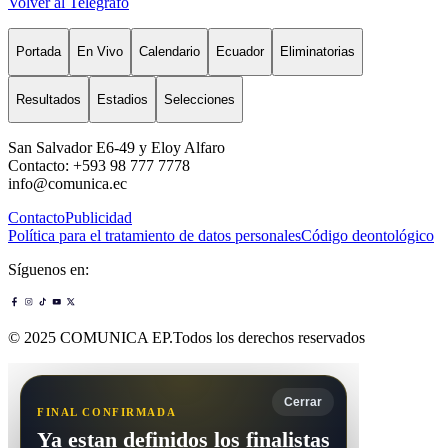
Volver al Telégrafo
Portada
En Vivo
Calendario
Ecuador
Eliminatorias
Resultados
Estadios
Selecciones
San Salvador E6-49 y Eloy Alfaro
Contacto: +593 98 777 7778
info@comunica.ec
Contacto
Publicidad
Política para el tratamiento de datos personales
Código deontológico
Síguenos en:
© 2025 COMUNICA EP.Todos los derechos reservados
Cerrar
FINAL CONFIRMADA
Ya estan definidos los finalistas