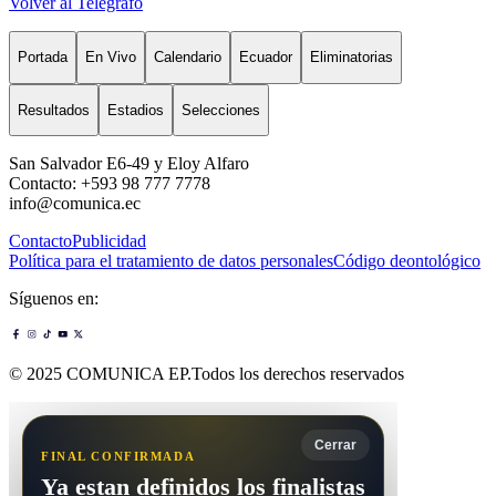
Volver al Telégrafo
Portada
En Vivo
Calendario
Ecuador
Eliminatorias
Resultados
Estadios
Selecciones
San Salvador E6-49 y Eloy Alfaro
Contacto: +593 98 777 7778
info@comunica.ec
Contacto
Publicidad
Política para el tratamiento de datos personales
Código deontológico
Síguenos en:
© 2025 COMUNICA EP.Todos los derechos reservados
Cerrar
FINAL CONFIRMADA
Ya estan definidos los finalistas