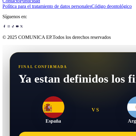
Contacto
Publicidad
Política para el tratamiento de datos personales
Código deontológico
Síguenos en:
© 2025 COMUNICA EP.Todos los derechos reservados
FINAL CONFIRMADA
Ya estan definidos los fi
VS
España
Arg