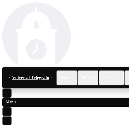
Volver al Telégrafo
Portada
En Vivo
Calendario
Menu