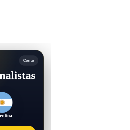
Cerrar
nalistas
entina