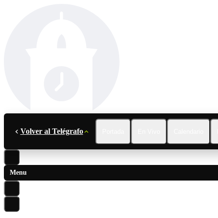
Volver al Telégrafo
Portada
En Vivo
Calendario
Menu