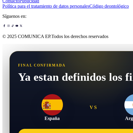
Contacto
Publicidad
Política para el tratamiento de datos personales
Código deontológico
Síguenos en:
© 2025 COMUNICA EP.Todos los derechos reservados
FINAL CONFIRMADA
Ya estan definidos los fi
VS
España
Arg