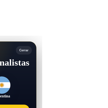
Cerrar
nalistas
entina