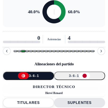
40.0
%
60.0
%
0
4
Asistencias
Alineaciones del partido
3-6-1
3-6-1
↑
↑
↑
↑
16
20
19
3
25
10
21
11
4
2
13
DIRECTOR TÉCNICO
Hervé Renard
TITULARES
SUPLENTES