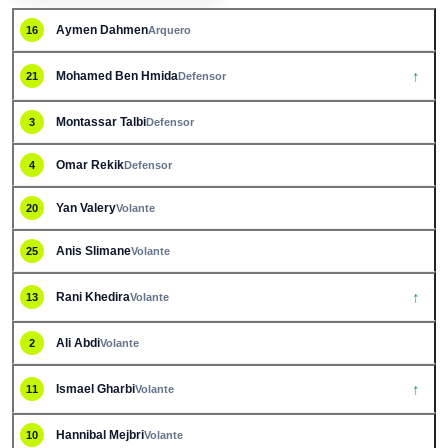
Aymen Dahmen
16
Arquero
↑
Mohamed Ben Hmida
21
Defensor
Montassar Talbi
3
Defensor
Omar Rekik
4
Defensor
Yan Valery
20
Volante
Anis Slimane
25
Volante
↑
Rani Khedira
13
Volante
Ali Abdi
2
Volante
↑
Ismael Gharbi
11
Volante
Hannibal Mejbri
10
Volante