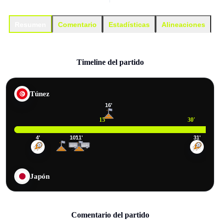
Resumen
Comentario
Estadísticas
Alineaciones
Timeline del partido
Túnez
16
'
15
'
30
'
4
'
10
'
11
'
31
'
Japón
Comentario del partido