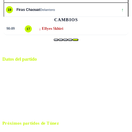
↑
Firas Chaouat
19
Delantero
CAMBIOS
↓
45:01
Elias Saad
8
Datos del partido
Monterrey
ESTADIO
sábado, 20 de junio de 2026 23:00
HORARIO
Monterrey
CIUDAD
István Kovács
ÁRBITRO
Próximos partidos de
Túnez