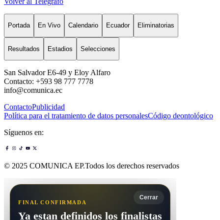
Volver al Telégrafo
Portada
En Vivo
Calendario
Ecuador
Eliminatorias
Resultados
Estadios
Selecciones
San Salvador E6-49 y Eloy Alfaro
Contacto: +593 98 777 7778
info@comunica.ec
Contacto
Publicidad
Política para el tratamiento de datos personales
Código deontológico
Síguenos en:
© 2025 COMUNICA EP.Todos los derechos reservados
Cerrar
FINAL CONFIRMADA
Ya estan definidos los finalistas