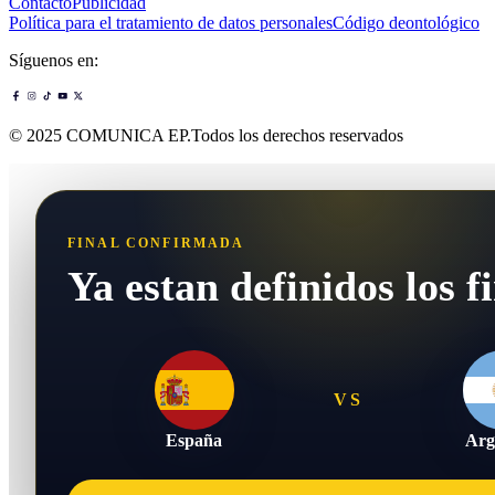
Contacto
Publicidad
Política para el tratamiento de datos personales
Código deontológico
Síguenos en:
© 2025 COMUNICA EP.Todos los derechos reservados
FINAL CONFIRMADA
Ya estan definidos los fi
VS
España
Arg