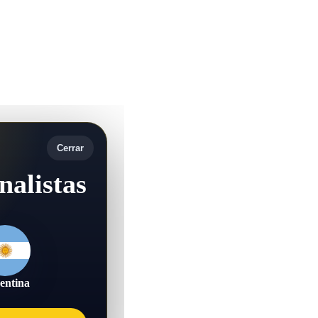
Cerrar
nalistas
entina