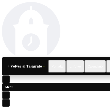
Volver al Telégrafo
Portada
En Vivo
Calendario
Menu