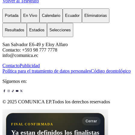
Volver al Telégrafo
Portada
En Vivo
Calendario
Ecuador
Eliminatorias
Resultados
Estadios
Selecciones
San Salvador E6-49 y Eloy Alfaro
Contacto: +593 98 777 7778
info@comunica.ec
Contacto
Publicidad
Política para el tratamiento de datos personales
Código deontológico
Síguenos en:
© 2025 COMUNICA EP.Todos los derechos reservados
Cerrar
FINAL CONFIRMADA
Ya estan definidos los finalistas