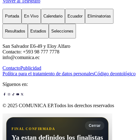
Volver al Telégrafo
Portada
En Vivo
Calendario
Ecuador
Eliminatorias
Resultados
Estadios
Selecciones
San Salvador E6-49 y Eloy Alfaro
Contacto: +593 98 777 7778
info@comunica.ec
Contacto
Publicidad
Política para el tratamiento de datos personales
Código deontológico
Síguenos en:
© 2025 COMUNICA EP.Todos los derechos reservados
Cerrar
FINAL CONFIRMADA
Ya estan definidos los finalistas