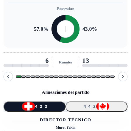
Possession
57.0
%
43.0
%
6
13
Remates
Alineaciones del partido
4-3-3
4-4-2
↑
↑
↑
↑
↑
1
13
11
4
8
10
16
5
20
26
3
DIRECTOR TÉCNICO
Murat Yakin