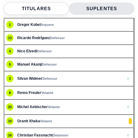
TITULARES
SUPLENTES
Gregor Kobel
1
Arquero
Ricardo Rodrí­guez
13
Defensor
Nico Elvedi
4
Defensor
Manuel Akanji
5
Defensor
↑
Silvan Widmer
3
Defensor
Remo Freuler
8
Volante
↑
Michel Aebischer
20
Volante
Granit Xhaka
10
Volante
↑
Christian Fassnacht
16
Delantero