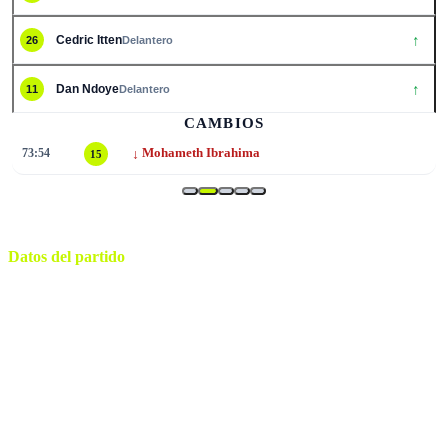
↑
Cedric Itten
26
Delantero
↑
Dan Ndoye
11
Delantero
CAMBIOS
↓
73:54
Mohameth Ibrahima
15
Datos del partido
BC Place Stadium
ESTADIO
miércoles, 24 de junio de 2026 14:00
HORARIO
Vancouver
CIUDAD
Ramon Abatti
ÁRBITRO