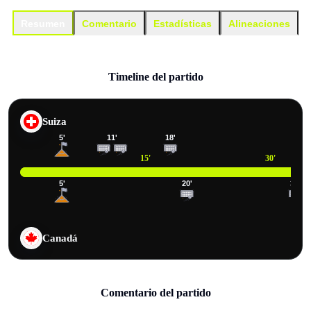
Resumen
Comentario
Estadísticas
Alineaciones
Timeline del partido
Suiza
5
'
11
'
18
'
15
'
30
'
5
'
20
'
33
'
Canadá
Comentario del partido