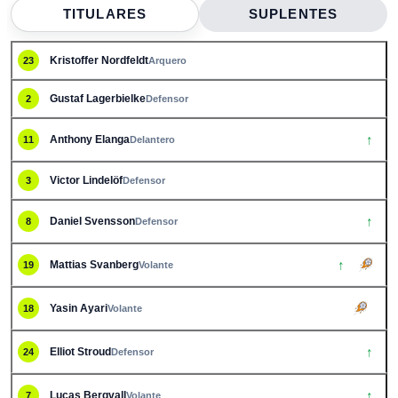
TITULARES
SUPLENTES
Kristoffer Nordfeldt
23
Arquero
Gustaf Lagerbielke
2
Defensor
↑
Anthony Elanga
11
Delantero
Victor Lindelöf
3
Defensor
↑
Daniel Svensson
8
Defensor
↑
Mattias Svanberg
19
Volante
Yasin Ayari
18
Volante
2
↑
Elliot Stroud
24
Defensor
↑
Lucas Bergvall
7
Volante