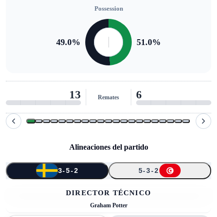
Possession
49.0
%
51.0
%
13
6
Remates
Alineaciones del partido
3-5-2
5-3-2
↑
↑
↑
↑
↑
2
23
18
17
2
3
9
8
7
24
19
11
DIRECTOR TÉCNICO
Graham Potter