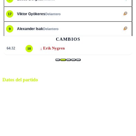
Viktor Gyökeres
17
Delantero
Alexander Isak
9
Delantero
CAMBIOS
↓
64:32
Erik Nygren
10
Datos del partido
Monterrey
ESTADIO
domingo, 14 de junio de 2026 21:00
HORARIO
Monterrey
CIUDAD
Yael Falcón Pérez
ÁRBITRO