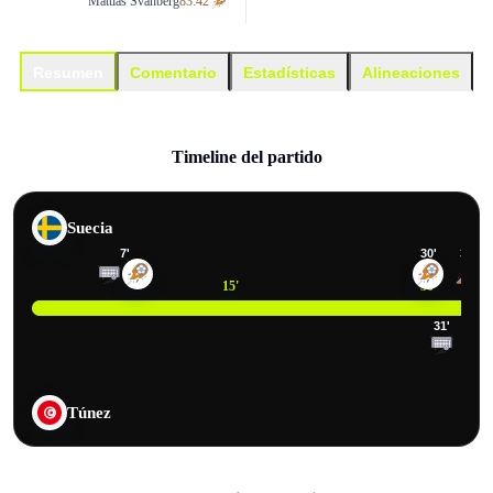
Mattias Svanberg
83:42'
Resumen
Comentario
Estadísticas
Alineaciones
Timeline del partido
Suecia
7
'
30
'
33
'
15
'
30
'
31
'
Túnez