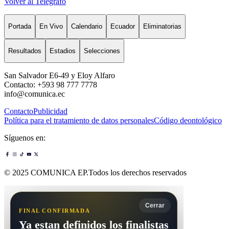
Volver al Telégrafo
Portada
En Vivo
Calendario
Ecuador
Eliminatorias
Resultados
Estadios
Selecciones
San Salvador E6-49 y Eloy Alfaro
Contacto: +593 98 777 7778
info@comunica.ec
Contacto
Publicidad
Política para el tratamiento de datos personales
Código deontológico
Síguenos en:
© 2025 COMUNICA EP.Todos los derechos reservados
Cerrar
FINAL CONFIRMADA
Ya estan definidos los finalistas