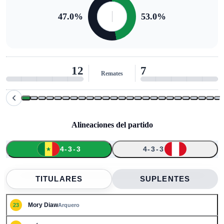
47.0
%
53.0
%
12
7
Remates
Alineaciones del partido
4-3-3
4-3-3
↑
↑
↑
↑
↑
23
15
2
5
7
19
17
9
14
21
12
TITULARES
SUPLENTES
Mory Diaw
23
Arquero