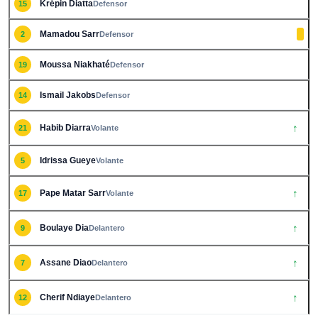
Krépin Diatta
15
Defensor
Mamadou Sarr
2
Defensor
Moussa Niakhaté
19
Defensor
Ismail Jakobs
14
Defensor
↑
Habib Diarra
21
Volante
Idrissa Gueye
5
Volante
↑
Pape Matar Sarr
17
Volante
↑
Boulaye Dia
9
Delantero
↑
Assane Diao
7
Delantero
↑
Cherif Ndiaye
12
Delantero