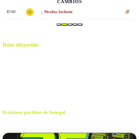
CAMBIOS
↓
67:03
Nicolas Jackson
11
Datos del partido
Stade de France
ESTADIO
sábado, 28 de marzo de 2026 11:00
HORARIO
Saint-Denis
CIUDAD
Jérémie Pignard
ÁRBITRO
Próximos partidos de
Senegal
No hay próximos partidos disponibles para
Senegal
.