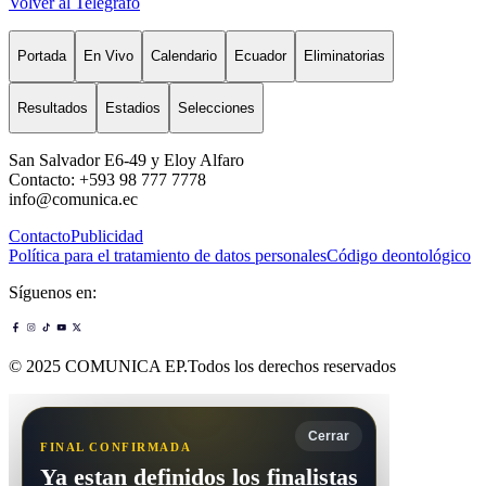
Volver al Telégrafo
Portada
En Vivo
Calendario
Ecuador
Eliminatorias
Resultados
Estadios
Selecciones
San Salvador E6-49 y Eloy Alfaro
Contacto: +593 98 777 7778
info@comunica.ec
Contacto
Publicidad
Política para el tratamiento de datos personales
Código deontológico
Síguenos en:
© 2025 COMUNICA EP.Todos los derechos reservados
Cerrar
FINAL CONFIRMADA
Ya estan definidos los finalistas