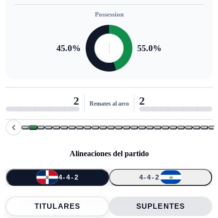
Possession
45.0
%
55.0
%
2
2
Remates al arco
Alineaciones del partido
4-4-2
4-4-2
↑
↑
↑
↑
1
14
5
3
9
13
17
21
6
20
23
TITULARES
SUPLENTES