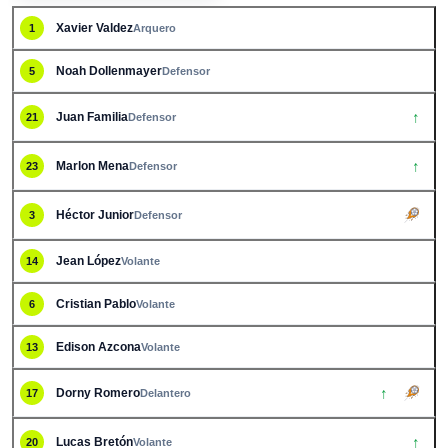
Xavier Valdez
1
Arquero
Noah Dollenmayer
5
Defensor
↑
Juan Familia
21
Defensor
↑
Marlon Mena
23
Defensor
Héctor Junior
3
Defensor
Jean López
14
Volante
Cristian Pablo
6
Volante
Edison Azcona
13
Volante
↑
Dorny Romero
17
Delantero
↑
Lucas Bretón
20
Volante