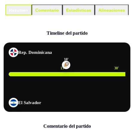
Resumen
Comentario
Estadísticas
Alineaciones
Timeline del partido
Rep. Dominicana
16
'
15
'
30
'
El Salvador
Comentario del partido