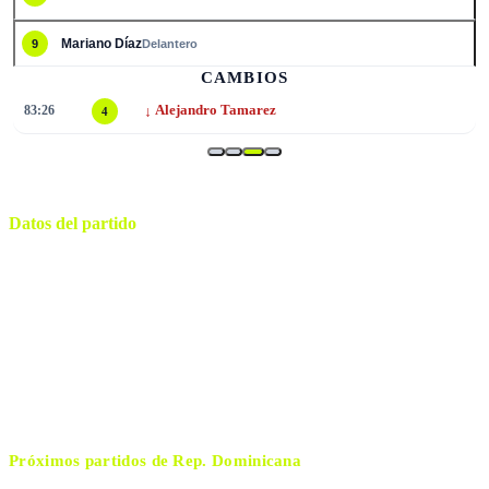
Mariano Díaz
9
Delantero
CAMBIOS
↓
83:26
Alejandro Tamarez
4
Datos del partido
Cibao FC
ESTADIO
jueves, 26 de marzo de 2026 19:00
HORARIO
Santiago de los Caballeros
CIUDAD
Por confirmar
ÁRBITRO
Próximos partidos de
Rep. Dominicana