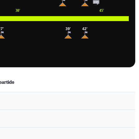
30
'
45
'
27
'
39
'
42
'
partido