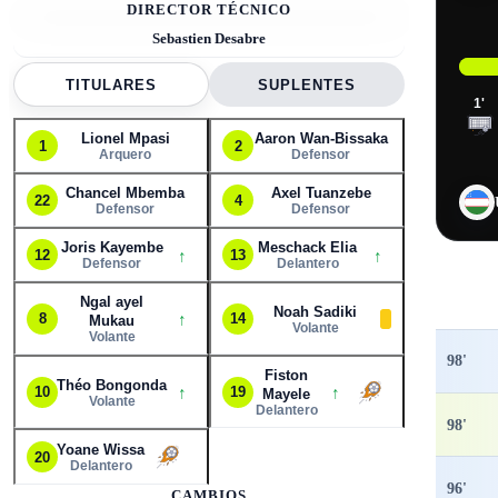
DIRECTOR TÉCNICO
Sebastien Desabre
TITULARES
SUPLENTES
1
'
Lionel Mpasi
Aaron Wan-Bissaka
1
2
Arquero
Defensor
Chancel Mbemba
Axel Tuanzebe
22
4
Defensor
Defensor
Joris Kayembe
Meschack Elia
↑
↑
12
13
Defensor
Delantero
Ngal ayel
Noah Sadiki
↑
8
14
Mukau
Volante
Volante
98
'
Fiston
Théo Bongonda
↑
↑
10
19
Mayele
Volante
Delantero
98
'
Yoane Wissa
20
2
Delantero
96
'
CAMBIOS