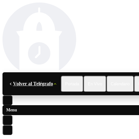
Volver al Telégrafo
Portada
En Vivo
Calendario
Menu