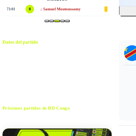
↓
73:01
8
Samuel Moutoussamy
Datos del partido
Atlanta
ESTADIO
sábado, 27 de junio de 2026 18:30
HORARIO
Atlanta
CIUDAD
Felix Zwayer
ÁRBITRO
Próximos partidos de
RD Congo
No hay próximos partidos disponibles para
RD Congo
.