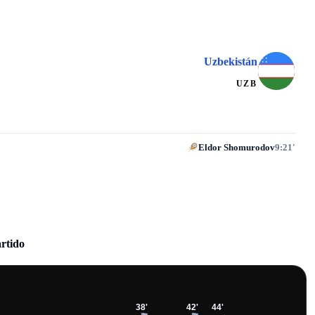
Uzbekistán
UZB
Eldor Shomurodov
9:21'
artido
38
'
42
'
44
'