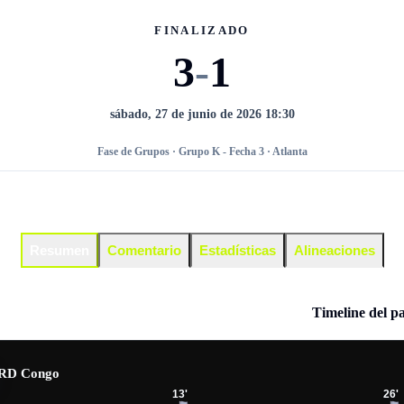
FINALIZADO
3
-
1
sábado, 27 de junio de 2026 18:30
Fase de Grupos · Grupo K - Fecha 3 · Atlanta
Resumen
Comentario
Estadísticas
Alineaciones
Timeline del p
RD Congo
13
'
26
'