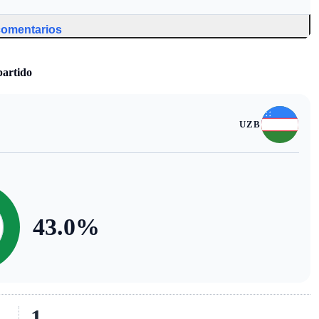
 comentarios
partido
UZB
43.0
%
1