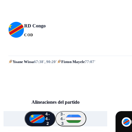
RD Congo
COD
Yoane Wissa
67:38', 90:20'
Fiston Mayele
77:07'
Alineaciones del partido
4-
3-
4-
4-
↑
↑
↑
↑
2
3
↑
2
1
22
20
2
8
14
13
4
12
10
19