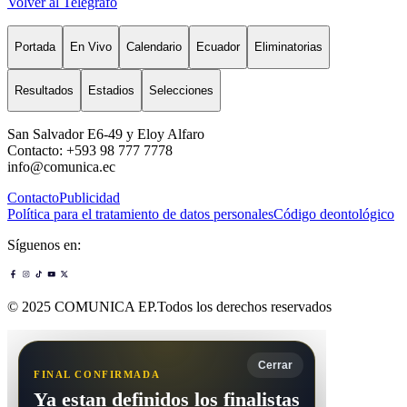
Volver al Telégrafo
Portada
En Vivo
Calendario
Ecuador
Eliminatorias
Resultados
Estadios
Selecciones
San Salvador E6-49 y Eloy Alfaro
Contacto: +593 98 777 7778
info@comunica.ec
Contacto
Publicidad
Política para el tratamiento de datos personales
Código deontológico
Síguenos en:
© 2025 COMUNICA EP.Todos los derechos reservados
Cerrar
FINAL CONFIRMADA
Ya estan definidos los finalistas