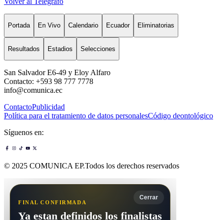
Volver al Telégrafo
Portada
En Vivo
Calendario
Ecuador
Eliminatorias
Resultados
Estadios
Selecciones
San Salvador E6-49 y Eloy Alfaro
Contacto: +593 98 777 7778
info@comunica.ec
Contacto
Publicidad
Política para el tratamiento de datos personales
Código deontológico
Síguenos en:
© 2025 COMUNICA EP.Todos los derechos reservados
Cerrar
FINAL CONFIRMADA
Ya estan definidos los finalistas