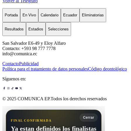
Volver al Telégrafo
Portada
En Vivo
Calendario
Ecuador
Eliminatorias
Resultados
Estadios
Selecciones
San Salvador E6-49 y Eloy Alfaro
Contacto: +593 98 777 7778
info@comunica.ec
Contacto
Publicidad
Política para el tratamiento de datos personales
Código deontológico
Síguenos en:
© 2025 COMUNICA EP.Todos los derechos reservados
Cerrar
FINAL CONFIRMADA
Ya estan definidos los finalistas