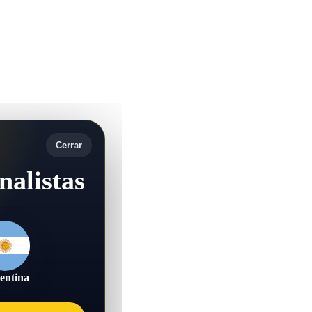
Cerrar
nalistas
entina