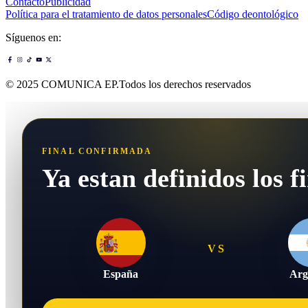
Contacto
Publicidad
Política para el tratamiento de datos personales
Código deontológico
Síguenos en:
© 2025 COMUNICA EP.Todos los derechos reservados
FINAL CONFIRMADA
Ya estan definidos los fi
VS
España
Arg