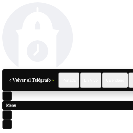
Volver al Telégrafo
Portada
En Vivo
Calendario
Menu