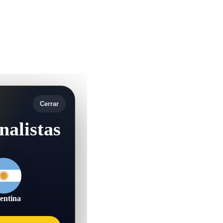
Cerrar
nalistas
entina