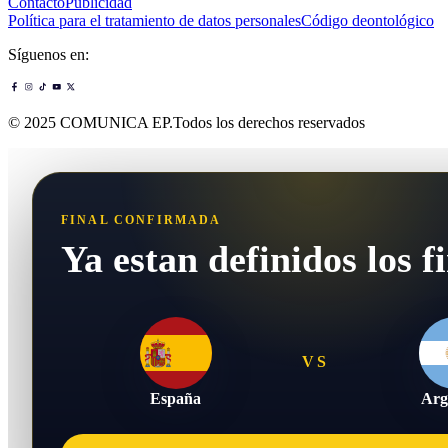
Contacto
Publicidad
Política para el tratamiento de datos personales
Código deontológico
Síguenos en:
© 2025 COMUNICA EP.Todos los derechos reservados
FINAL CONFIRMADA
Ya estan definidos los fi
VS
España
Arg