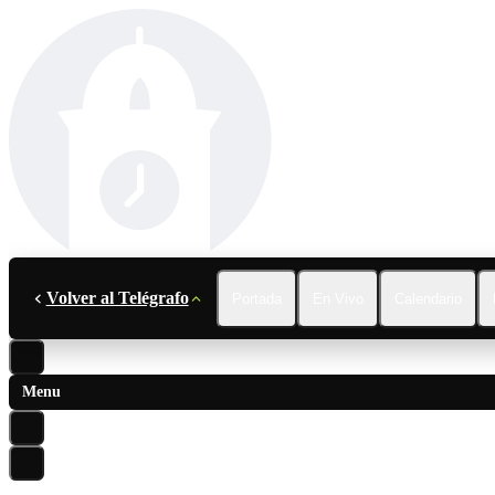
Volver al Telégrafo
Portada
En Vivo
Calendario
Menu