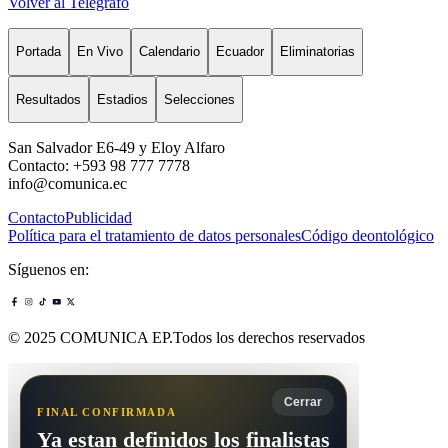
Volver al Telégrafo
Portada
En Vivo
Calendario
Ecuador
Eliminatorias
Resultados
Estadios
Selecciones
San Salvador E6-49 y Eloy Alfaro
Contacto: +593 98 777 7778
info@comunica.ec
Contacto
Publicidad
Política para el tratamiento de datos personales
Código deontológico
Síguenos en:
© 2025 COMUNICA EP.Todos los derechos reservados
Cerrar
FINAL CONFIRMADA
Ya estan definidos los finalistas