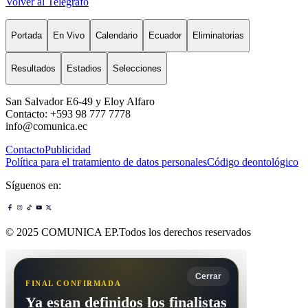
Volver al Telégrafo
Portada
En Vivo
Calendario
Ecuador
Eliminatorias
Resultados
Estadios
Selecciones
San Salvador E6-49 y Eloy Alfaro
Contacto: +593 98 777 7778
info@comunica.ec
Contacto
Publicidad
Política para el tratamiento de datos personales
Código deontológico
Síguenos en:
© 2025 COMUNICA EP.Todos los derechos reservados
Cerrar
FINAL CONFIRMADA
Ya estan definidos los finalistas