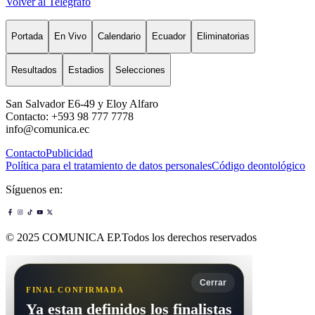
Volver al Telégrafo
Portada
En Vivo
Calendario
Ecuador
Eliminatorias
Resultados
Estadios
Selecciones
San Salvador E6-49 y Eloy Alfaro
Contacto: +593 98 777 7778
info@comunica.ec
Contacto
Publicidad
Política para el tratamiento de datos personales
Código deontológico
Síguenos en:
© 2025 COMUNICA EP.Todos los derechos reservados
Cerrar
FINAL CONFIRMADA
Ya estan definidos los finalistas