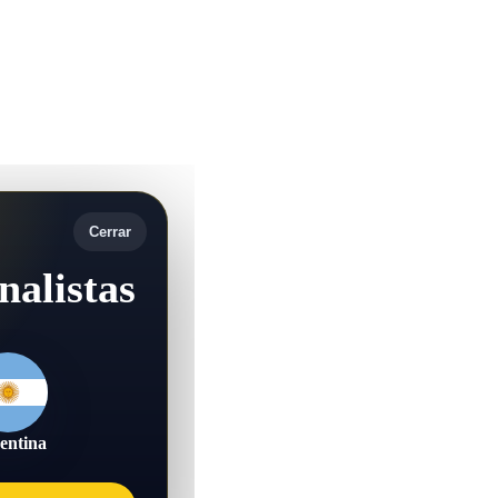
Cerrar
nalistas
entina