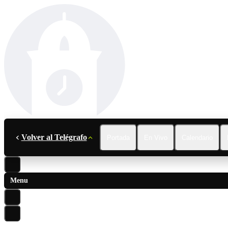
Volver al Telégrafo
Portada
En Vivo
Calendario
Menu