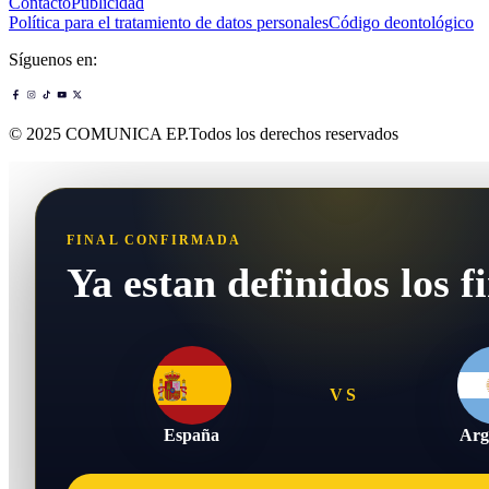
Contacto
Publicidad
Política para el tratamiento de datos personales
Código deontológico
Síguenos en:
© 2025 COMUNICA EP.Todos los derechos reservados
FINAL CONFIRMADA
Ya estan definidos los fi
VS
España
Arg