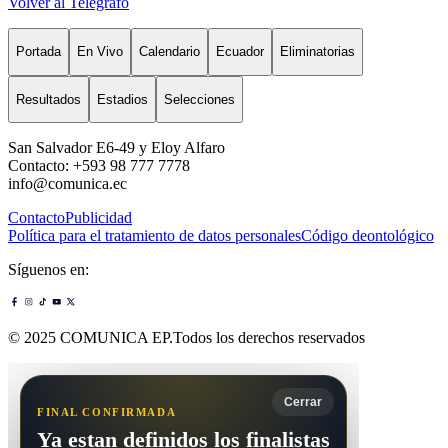
Volver al Telégrafo
Portada
En Vivo
Calendario
Ecuador
Eliminatorias
Resultados
Estadios
Selecciones
San Salvador E6-49 y Eloy Alfaro
Contacto: +593 98 777 7778
info@comunica.ec
Contacto
Publicidad
Política para el tratamiento de datos personales
Código deontológico
Síguenos en:
© 2025 COMUNICA EP.Todos los derechos reservados
Cerrar
FINAL CONFIRMADA
Ya estan definidos los finalistas