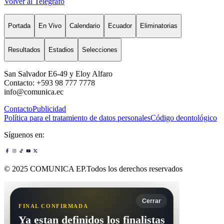
Volver al Telégrafo
Portada
En Vivo
Calendario
Ecuador
Eliminatorias
Resultados
Estadios
Selecciones
San Salvador E6-49 y Eloy Alfaro
Contacto: +593 98 777 7778
info@comunica.ec
Contacto
Publicidad
Política para el tratamiento de datos personales
Código deontológico
Síguenos en:
© 2025 COMUNICA EP.Todos los derechos reservados
Cerrar
FINAL CONFIRMADA
Ya estan definidos los finalistas