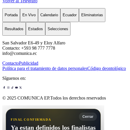
Volver al Telégrafo
Portada
En Vivo
Calendario
Ecuador
Eliminatorias
Resultados
Estadios
Selecciones
San Salvador E6-49 y Eloy Alfaro
Contacto: +593 98 777 7778
info@comunica.ec
Contacto
Publicidad
Política para el tratamiento de datos personales
Código deontológico
Síguenos en:
© 2025 COMUNICA EP.Todos los derechos reservados
Cerrar
FINAL CONFIRMADA
Ya estan definidos los finalistas