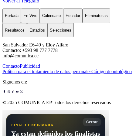
Volver al Telégrafo
Portada
En Vivo
Calendario
Ecuador
Eliminatorias
Resultados
Estadios
Selecciones
San Salvador E6-49 y Eloy Alfaro
Contacto: +593 98 777 7778
info@comunica.ec
Contacto
Publicidad
Política para el tratamiento de datos personales
Código deontológico
Síguenos en:
© 2025 COMUNICA EP.Todos los derechos reservados
Cerrar
FINAL CONFIRMADA
Ya estan definidos los finalistas