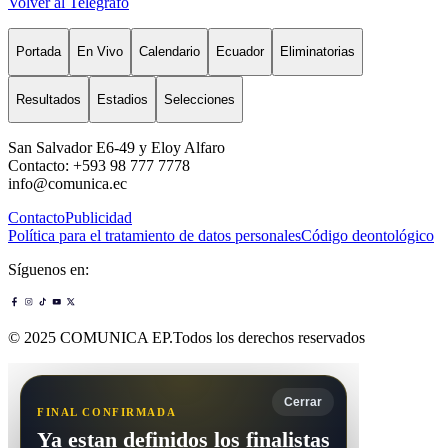
Volver al Telégrafo
Portada
En Vivo
Calendario
Ecuador
Eliminatorias
Resultados
Estadios
Selecciones
San Salvador E6-49 y Eloy Alfaro
Contacto: +593 98 777 7778
info@comunica.ec
Contacto
Publicidad
Política para el tratamiento de datos personales
Código deontológico
Síguenos en:
© 2025 COMUNICA EP.Todos los derechos reservados
Cerrar
FINAL CONFIRMADA
Ya estan definidos los finalistas