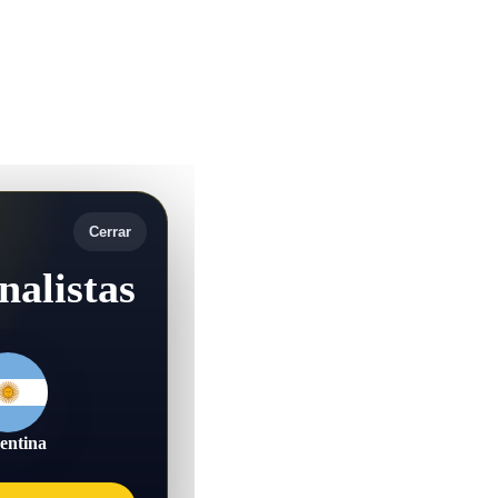
Cerrar
nalistas
entina