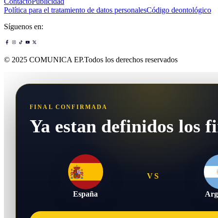
Contacto
Publicidad
Política para el tratamiento de datos personales
Código deontológico
Síguenos en:
© 2025 COMUNICA EP.Todos los derechos reservados
FINAL CONFIRMADA
Ya estan definidos los fi
VS
España
Arg