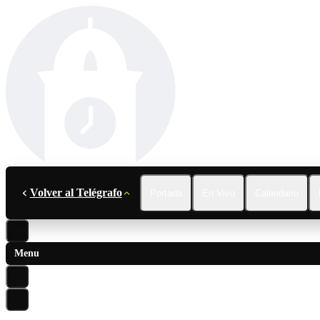
Volver al Telégrafo
Portada
En Vivo
Calendario
Menu