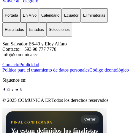
Volver al Telégrafo
Portada
En Vivo
Calendario
Ecuador
Eliminatorias
Resultados
Estadios
Selecciones
San Salvador E6-49 y Eloy Alfaro
Contacto: +593 98 777 7778
info@comunica.ec
Contacto
Publicidad
Política para el tratamiento de datos personales
Código deontológico
Síguenos en:
© 2025 COMUNICA EP.Todos los derechos reservados
Cerrar
FINAL CONFIRMADA
Ya estan definidos los finalistas